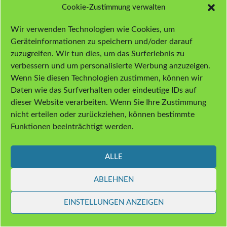
Cookie-Zustimmung verwalten
Trusted Blogs
Wir verwenden Technologien wie Cookies, um
Geräteinformationen zu speichern und/oder darauf
Euch gefällt Hanftube, ihr wünscht weitere dieser speziellen Infos?
zuzugreifen. Wir tun dies, um das Surferlebnis zu
Zeit ist Geld, kleine Spenden motivieren!
verbessern und um personalisierte Werbung anzuzeigen.
Wenn Sie diesen Technologien zustimmen, können wir
Daten wie das Surfverhalten oder eindeutige IDs auf
dieser Website verarbeiten. Wenn Sie Ihre Zustimmung
nicht erteilen oder zurückziehen, können bestimmte
Funktionen beeinträchtigt werden.
Per QR-Code spenden:
ALLE
ABLEHNEN
EINSTELLUNGEN ANZEIGEN