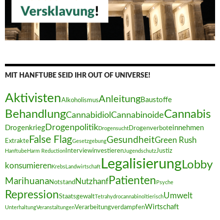
MIT HANFTUBE SEID IHR OUT OF UNIVERSE!
Aktivisten
Anleitung
Baustoffe
Alkoholismus
Behandlung
Cannabis
Cannabidiol
Cannabinoide
Drogenpolitik
Drogenkrieg
einnehmen
Drogenverbot
Drogensucht
False Flag
Gesundheit
Green Rush
Extrakte
Gesetzgebung
Interview
investieren
Justiz
Hanftube
Harm Reduction
Jugendschutz
Legalisierung
Lobby
konsumieren
Krebs
Landwirtschaft
Patienten
Marihuana
Nutzhanf
Notstand
Psyche
Repression
Umwelt
Staatsgewalt
Tetrahydrocannabinol
tierisch
Wirtschaft
Verarbeitung
verdampfen
Unterhaltung
Veranstaltungen