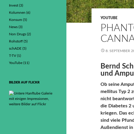
Invest
(3)
Kolumnen
(6)
YOUTUBE
Konsum
(5)
PHANT
News
(3)
Non Drugs
(2)
CANNA
Rohstoff
(5)
schADE
(5)
8. SEPTEMBER 2
T-TV
(1)
YouTube
(11)
Bernd Sch
und Amput
BILDER AUF FLICKR
Ob seine Amput
mellitus Typ 2 
nicht beantwort
die Diabetes 2
kriegen. Das ec
sind viele Pfu
Außendienst in