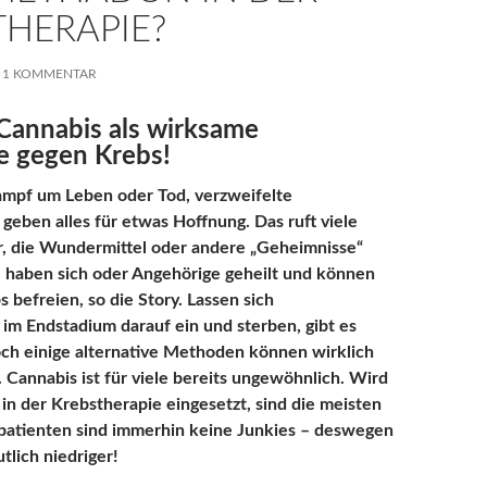
THERAPIE?
1 KOMMENTAR
 Cannabis als wirksame
ve gegen Krebs!
Kampf um Leben oder Tod, verzweifelte
geben alles für etwas Hoffnung. Das ruft viele
r, die Wundermittel oder andere „Geheimnisse“
e haben sich oder Angehörige geheilt und können
 befreien, so die Story. Lassen sich
im Endstadium darauf ein und sterben, gibt es
och einige alternative Methoden können wirklich
 Cannabis ist für viele bereits ungewöhnlich. Wird
n der Krebstherapie eingesetzt, sind die meisten
spatienten sind immerhin keine Junkies – deswegen
utlich niedriger!