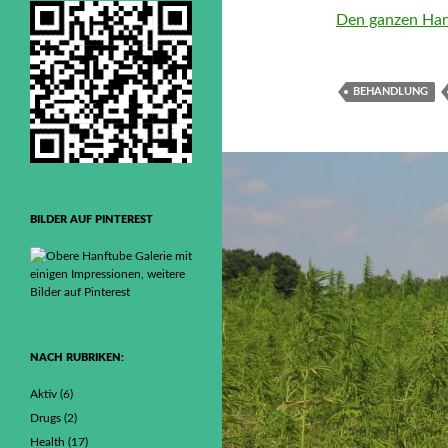
Den ganzen Han
BEHANDLUNG
BILDER AUF PINTEREST
NACH RUBRIKEN:
Aktiv
(6)
Drugs
(2)
Health
(17)