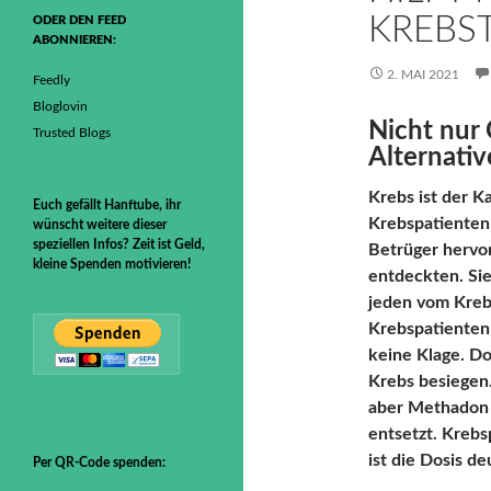
KREBS
ODER DEN FEED
ABONNIEREN:
2. MAI 2021
Feedly
Bloglovin
Nicht nur
Trusted Blogs
Alternati
Krebs ist der 
Euch gefällt Hanftube, ihr
Krebspatienten 
wünscht weitere dieser
speziellen Infos? Zeit ist Geld,
Betrüger hervo
kleine Spenden motivieren!
entdeckten. Si
jeden vom Krebs
Krebspatienten 
keine Klage. D
Krebs besiegen.
aber Methadon i
entsetzt. Kreb
ist die Dosis de
Per QR-Code spenden: