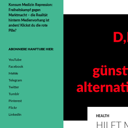
Konsum Medizin Repression:
Freiheitskampf gegen
Marktmacht – die Realität
hinterm Medienvorhang ist
anders! Klickst du die rote
Pille?
ABONNIERE HANFTUBE HIER:
YouTube
Facebook
MeWe
Telegram
Twitter
Tumblr
Pinterest
Flickr
LinkedIn
HEALTH
HILFT