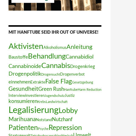
MIT HANFTUBE SEID IHR OUT OF UNIVERSE!
Aktivisten
Anleitung
Alkoholismus
Behandlung
Cannabidiol
Baustoffe
Cannabis
Cannabinoide
Drogenkrieg
Drogenpolitik
Drogenverbot
Drogensucht
False Flag
einnehmen
Extrakte
Gesetzgebung
Gesundheit
Green Rush
Hanftube
Harm Reduction
Interview
investieren
Justiz
Jugendschutz
konsumieren
Krebs
Landwirtschaft
Legalisierung
Lobby
Marihuana
Nutzhanf
Notstand
Patienten
Repression
Psyche
Umwelt
Staatsgewalt
Tetrahydrocannabinol
tierisch