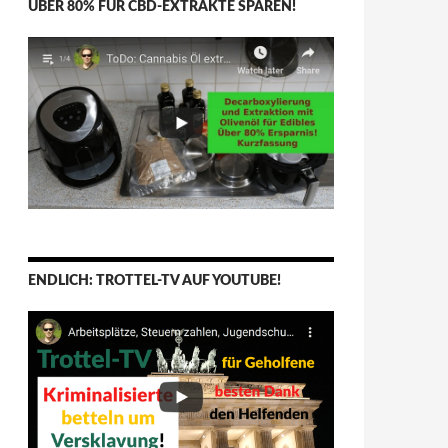
ÜBER 80% FÜR CBD-EXTRAKTE SPAREN!
ENDLICH: TROTTEL-TV AUF YOUTUBE!