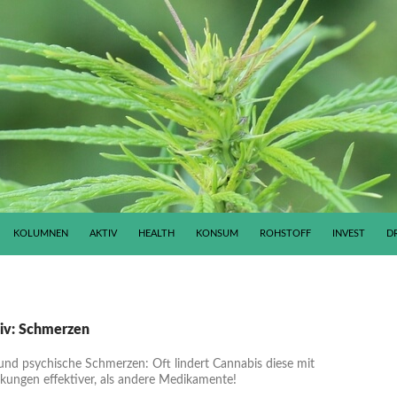
KOLUMNEN
AKTIV
HEALTH
KONSUM
ROHSTOFF
INVEST
D
iv: Schmerzen
 und psychische Schmerzen: Oft lindert Cannabis diese mit
ungen effektiver, als andere Medikamente!