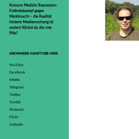
Konsum Medizin Repression:
Freiheitskampf gegen
Marktmacht – die Realität
hinterm Medienvorhang ist
anders! Klickst du die rote
Pille?
ABONNIERE HANFTUBE HIER:
YouTube
Facebook
MeWe
Telegram
Twitter
Tumblr
Pinterest
Flickr
LinkedIn