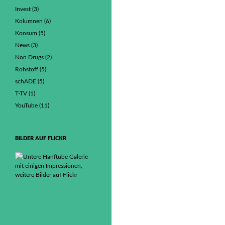
Invest
(3)
Kolumnen
(6)
Konsum
(5)
News
(3)
Non Drugs
(2)
Rohstoff
(5)
schADE
(5)
T-TV
(1)
YouTube
(11)
BILDER AUF FLICKR