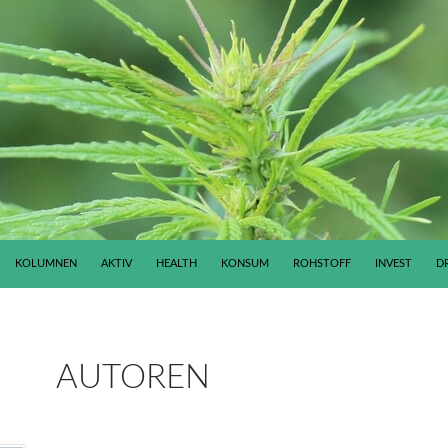
KOLUMNEN
AKTIV
HEALTH
KONSUM
ROHSTOFF
INVEST
D
AUTOREN