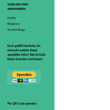
ODER DEN FEED
ABONNIEREN:
Feedly
Bloglovin
Trusted Blogs
Euch gefällt Hanftube, ihr
wünscht weitere dieser
speziellen Infos? Zeit ist Geld,
kleine Spenden motivieren!
Per QR-Code spenden: