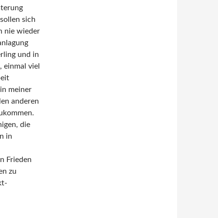
sterung
sollen sich
h nie wieder
anlagung
rling und in
 einmal viel
eit
in meiner
elen anderen
szukommen.
nigen, die
n in
n Frieden
en zu
kt-