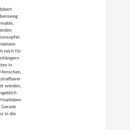
Robert
Lebensweg
nnabis.
henden
ionsopfer.
t meinem
h mich für
Anhängern
ten in
 Menschen,
 strafbarer
et werden,
ngeblich
Privatleben
? Gerade
z in die
r