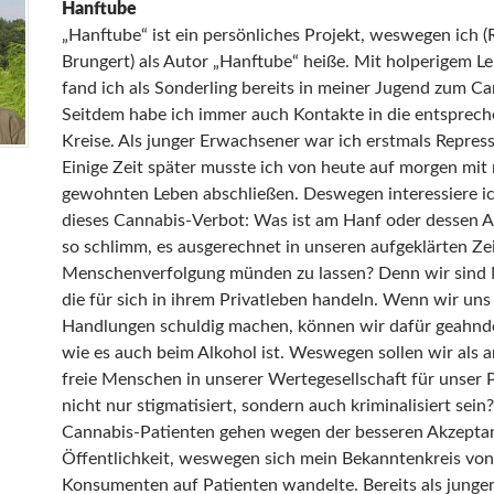
Hanftube
„Hanftube“ ist ein persönliches Projekt, weswegen ich (
Brungert) als Autor „Hanftube“ heiße. Mit holperigem 
fand ich als Sonderling bereits in meiner Jugend zum Ca
Seitdem habe ich immer auch Kontakte in die entsprec
Kreise. Als junger Erwachsener war ich erstmals Repress
Einige Zeit später musste ich von heute auf morgen mi
gewohnten Leben abschließen. Deswegen interessiere ic
dieses Cannabis-Verbot: Was ist am Hanf oder dessen 
so schlimm, es ausgerechnet in unseren aufgeklärten Zei
Menschenverfolgung münden zu lassen? Denn wir sind
die für sich in ihrem Privatleben handeln. Wenn wir uns
Handlungen schuldig machen, können wir dafür geahnd
wie es auch beim Alkohol ist. Weswegen sollen wir als a
freie Menschen in unserer Wertegesellschaft für unser 
nicht nur stigmatisiert, sondern auch kriminalisiert sein
Cannabis-Patienten gehen wegen der besseren Akzeptan
Öffentlichkeit, weswegen sich mein Bekanntenkreis von
Konsumenten auf Patienten wandelte. Bereits als junge