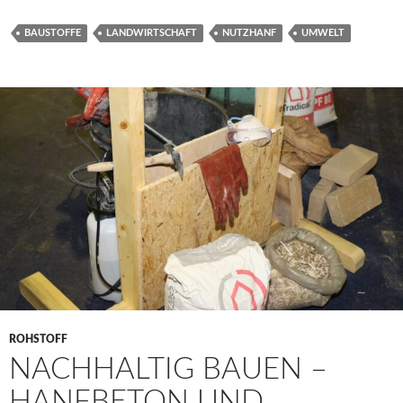
BAUSTOFFE
LANDWIRTSCHAFT
NUTZHANF
UMWELT
ROHSTOFF
NACHHALTIG BAUEN –
HANFBETON UND