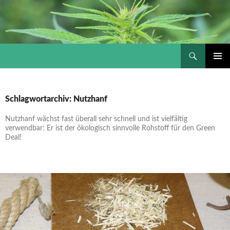
Suchen
Hanftube – Cannabis & Drogen – Szeneinfos
ZUM
PRIMÄR
INHALT
MENÜ
SPRINGEN
Schlagwortarchiv: Nutzhanf
Nutzhanf wächst fast überall sehr schnell und ist vielfältig
verwendbar: Er ist der ökologisch sinnvolle Rohstoff für den Green
Deal!