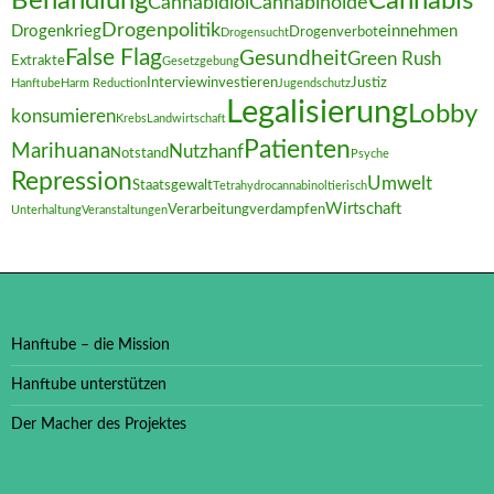
Behandlung
Cannabis
Cannabidiol
Cannabinoide
Drogenpolitik
Drogenkrieg
einnehmen
Drogenverbot
Drogensucht
False Flag
Gesundheit
Green Rush
Extrakte
Gesetzgebung
Interview
investieren
Justiz
Hanftube
Harm Reduction
Jugendschutz
Legalisierung
Lobby
konsumieren
Krebs
Landwirtschaft
Patienten
Marihuana
Nutzhanf
Notstand
Psyche
Repression
Umwelt
Staatsgewalt
Tetrahydrocannabinol
tierisch
Wirtschaft
Verarbeitung
verdampfen
Unterhaltung
Veranstaltungen
Hanftube – die Mission
Hanftube unterstützen
Der Macher des Projektes