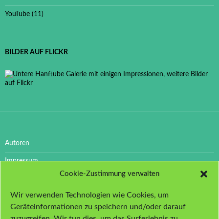
YouTube
(11)
BILDER AUF FLICKR
Autoren
Impressum
Cookie-Zustimmung verwalten
Datenschutzerklärung
Wir verwenden Technologien wie Cookies, um
Cookie-Richtlinie (EU)
Geräteinformationen zu speichern und/oder darauf
zuzugreifen. Wir tun dies, um das Surferlebnis zu