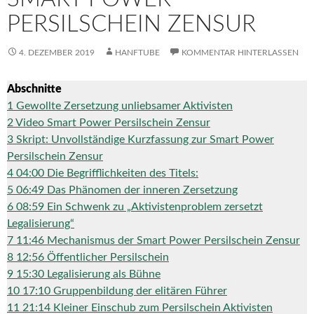
PERSILSCHEIN ZENSUR
4. DEZEMBER 2019
HANFTUBE
KOMMENTAR HINTERLASSEN
Abschnitte
1
Gewollte Zersetzung unliebsamer Aktivisten
2
Video Smart Power Persilschein Zensur
3
Skript: Unvollständige Kurzfassung zur Smart Power
Persilschein Zensur
4
04:00 Die Begrifflichkeiten des Titels:
5
06:49 Das Phänomen der inneren Zersetzung
6
08:59 Ein Schwenk zu „Aktivistenproblem zersetzt
Legalisierung“
7
11:46 Mechanismus der Smart Power Persilschein Zensur
8
12:56 Öffentlicher Persilschein
9
15:30 Legalisierung als Bühne
10
17:10 Gruppenbildung der elitären Führer
11
21:14 Kleiner Einschub zum Persilschein Aktivisten