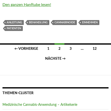
Den ganzen Hanftube lesen!
ANLEITUNG
BEHANDLUNG
CANNABINOIDE
EINNEHMEN
PATIENTEN
Beitragsnavigation
← VORHERIGE
1
2
3
…
12
NÄCHSTE →
THEMEN-CLUSTER
Medizinische Cannabis-Anwendung – Artikelserie