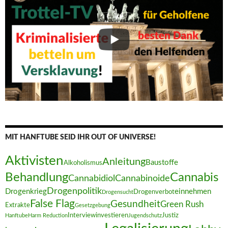
MIT HANFTUBE SEID IHR OUT OF UNIVERSE!
Aktivisten
Anleitung
Baustoffe
Alkoholismus
Behandlung
Cannabis
Cannabidiol
Cannabinoide
Drogenpolitik
Drogenkrieg
einnehmen
Drogenverbot
Drogensucht
False Flag
Gesundheit
Green Rush
Extrakte
Gesetzgebung
Interview
investieren
Justiz
Hanftube
Harm Reduction
Jugendschutz