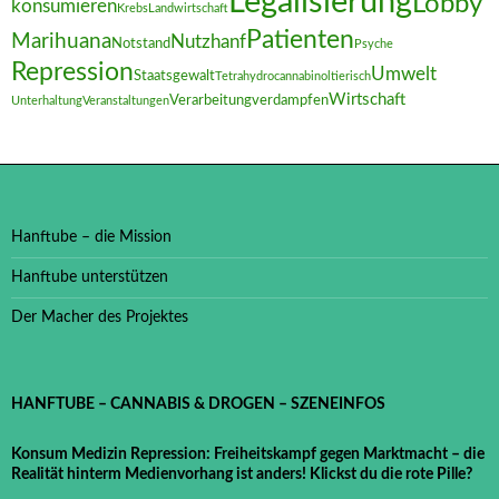
Legalisierung
Lobby
konsumieren
Krebs
Landwirtschaft
Patienten
Marihuana
Nutzhanf
Notstand
Psyche
Repression
Umwelt
Staatsgewalt
Tetrahydrocannabinol
tierisch
Wirtschaft
Verarbeitung
verdampfen
Unterhaltung
Veranstaltungen
Hanftube – die Mission
Hanftube unterstützen
Der Macher des Projektes
HANFTUBE – CANNABIS & DROGEN – SZENEINFOS
Konsum Medizin Repression: Freiheitskampf gegen Marktmacht – die
Realität hinterm Medienvorhang ist anders! Klickst du die rote Pille?