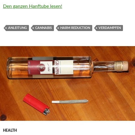
Den ganzen Hanftube lesen!
ANLEITUNG
CANNABIS
HARM REDUCTION
VERDAMPFEN
HEALTH