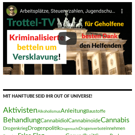
MIT HANFTUBE SEID IHR OUT OF UNIVERSE!
Aktivisten
Anleitung
Baustoffe
Alkoholismus
Behandlung
Cannabis
Cannabidiol
Cannabinoide
Drogenpolitik
Drogenkrieg
einnehmen
Drogenverbot
Drogensucht