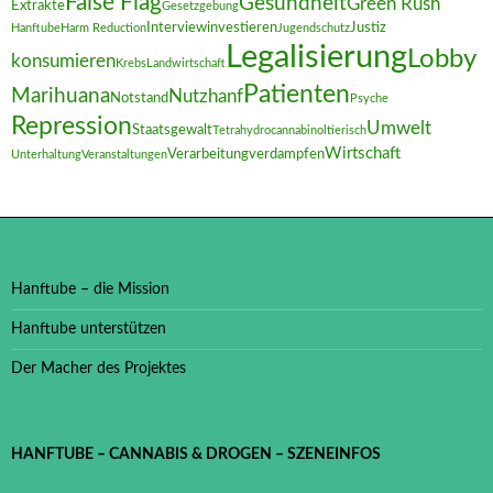
False Flag
Gesundheit
Green Rush
Extrakte
Gesetzgebung
Interview
investieren
Justiz
Hanftube
Harm Reduction
Jugendschutz
Legalisierung
Lobby
konsumieren
Krebs
Landwirtschaft
Patienten
Marihuana
Nutzhanf
Notstand
Psyche
Repression
Umwelt
Staatsgewalt
Tetrahydrocannabinol
tierisch
Wirtschaft
Verarbeitung
verdampfen
Unterhaltung
Veranstaltungen
Hanftube – die Mission
Hanftube unterstützen
Der Macher des Projektes
HANFTUBE – CANNABIS & DROGEN – SZENEINFOS