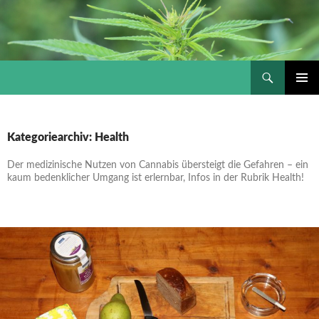
Suchen
Hanftube – Cannabis & Drogen – Szeneinfos
ZUM
PRIMÄR
INHALT
MENÜ
SPRINGEN
Kategoriearchiv: Health
Der medizinische Nutzen von Cannabis übersteigt die Gefahren – ein
kaum bedenklicher Umgang ist erlernbar, Infos in der Rubrik Health!