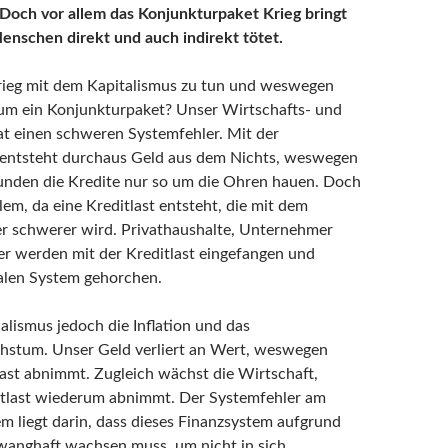
Doch vor allem das Konjunkturpaket Krieg bringt
enschen direkt und auch indirekt tötet.
rieg mit dem Kapitalismus zu tun und weswegen
 um ein Konjunkturpaket? Unser Wirtschafts- und
t einen schweren Systemfehler. Mit der
entsteht durchaus Geld aus dem Nichts, weswegen
unden die Kredite nur so um die Ohren hauen. Doch
lem, da eine Kreditlast entsteht, die mit dem
r schwerer wird. Privathaushalte, Unternehmer
r werden mit der Kreditlast eingefangen und
alen System gehorchen.
alismus jedoch die Inflation und das
hstum. Unser Geld verliert an Wert, weswegen
last abnimmt. Zugleich wächst die Wirtschaft,
itlast wiederum abnimmt. Der Systemfehler am
m liegt darin, dass dieses Finanzsystem aufgrund
zwanghaft wachsen muss, um nicht in sich