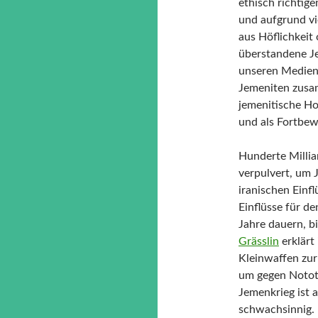
ethisch richtig
und aufgrund vi
aus Höflichkeit
überstandene Je
unseren Medien 
Jemeniten zusa
jemenitische H
und als Fortbew
Hunderte Millia
verpulvert, um 
iranischen Einfl
Einflüsse für d
Jahre dauern, bi
Grässlin
erklärt
Kleinwaffen zur
um gegen Nototr
Jemenkrieg ist a
schwachsinnig. 