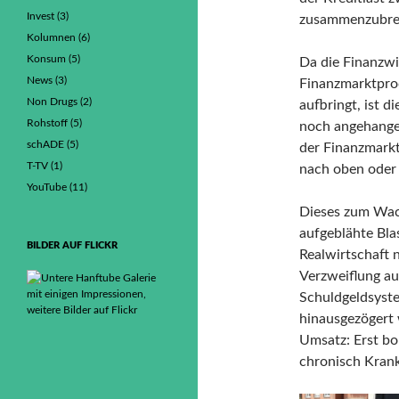
Invest
(3)
zusammenzubre
Kolumnen
(6)
Konsum
(5)
Da die Finanzwi
News
(3)
Finanzmarktprod
Non Drugs
(2)
aufbringt, ist d
Rohstoff
(5)
noch angehangen
schADE
(5)
der Finanzmarkt
T-TV
(1)
nach oben oder
YouTube
(11)
Dieses zum Wac
aufgeblähte Bla
BILDER AUF FLICKR
Realwirtschaft 
Verzweiflung au
Schuldgeldsyste
hinausgezögert 
Umsatz: Erst b
chronisch Krank