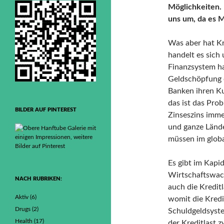
Möglichkeiten. 
uns um, da es M
Was aber hat K
handelt es sich
Finanzsystem ha
Geldschöpfung 
Banken ihren K
das ist das Prob
BILDER AUF PINTEREST
Zinseszins imme
und ganze Lände
müssen im glob
Es gibt im Kapid
Wirtschaftswac
NACH RUBRIKEN:
auch die Kredit
Aktiv
(6)
womit die Kred
Drugs
(2)
Schuldgeldsyste
Health
(17)
der Kreditlast 