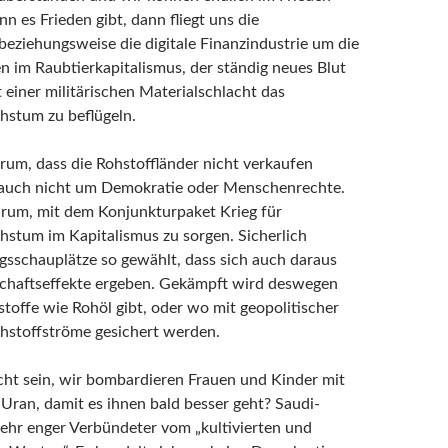
n es Frieden gibt, dann fliegt uns die
beziehungsweise die digitale Finanzindustrie um die
n im Raubtierkapitalismus, der ständig neues Blut
 einer militärischen Materialschlacht das
hstum zu beflügeln.
arum, dass die Rohstoffländer nicht verkaufen
t auch nicht um Demokratie oder Menschenrechte.
darum, mit dem Konjunkturpaket Krieg für
stum im Kapitalismus zu sorgen. Sicherlich
gsschauplätze so gewählt, dass sich auch daraus
schaftseffekte ergeben. Gekämpft wird deswegen
stoffe wie Rohöl gibt, oder wo mit geopolitischer
ohstoffströme gesichert werden.
cht sein, wir bombardieren Frauen und Kinder mit
Uran, damit es ihnen bald besser geht? Saudi-
 sehr enger Verbündeter vom „kultivierten und