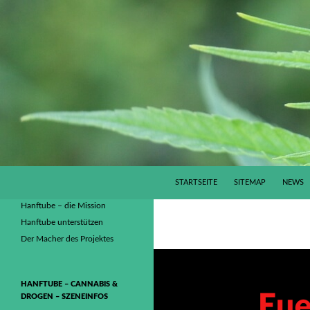
ZUM INHALT SPRINGEN
Suchen
Hanftube – Cannabis & Drogen – Szeneinfos
STARTSEITE
SITEMAP
NEWS
Konsum Medizin Repression:
Hanftube – die Mission
Freiheitskampf gegen Marktmacht –
Hanftube unterstützen
die Realität hinterm Medienvorhang
Der Macher des Projektes
ist anders! Klickst du die rote Pille?
HANFTUBE – CANNABIS &
DROGEN – SZENEINFOS