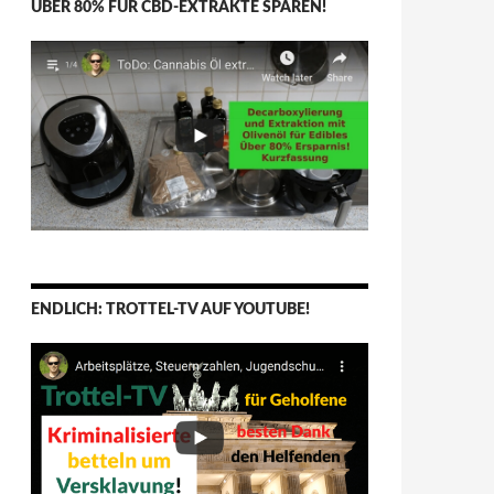
ÜBER 80% FÜR CBD-EXTRAKTE SPAREN!
ENDLICH: TROTTEL-TV AUF YOUTUBE!