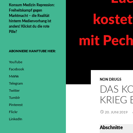
Konsum Medizin Repression:
Freiheitskampf gegen
Marktmacht – die Realität
hinterm Medienvorhang ist
anders! Klickst du die rote
Pille?
ABONNIERE HANFTUBE HIER:
YouTube
Facebook
MeWe
NON DRUGS
Telegram
DAS K
Twitter
KRIEG
Tumblr
Pinterest
Flickr
20. JUNI 2019
LinkedIn
Abschnitte