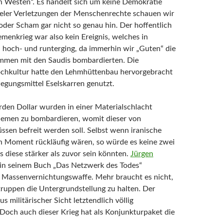
en Westen“. Es handelt sich um keine Demokratie
eler Verletzungen der Menschenrechte schauen wir
 oder Scham gar nicht so genau hin. Der hoffentlich
menkrieg war also kein Ereignis, welches in
hoch- und runterging, da immerhin wir „Guten“ die
mmen mit den Saudis bombardierten. Die
ochkultur hatte den Lehmhüttenbau hervorgebracht
egungsmittel Eselskarren genutzt.
rden Dollar wurden in einer Materialschlacht
Jemen zu bombardieren, womit dieser von
üssen befreit werden soll. Selbst wenn iranische
en Moment rückläufig wären, so würde es keine zwei
s diese stärker als zuvor sein könnten.
Jürgen
 in seinem Buch „Das Netzwerk des Todes“
 Massenvernichtungswaffe. Mehr braucht es nicht,
uppen die Untergrundstellung zu halten. Der
us militärischer Sicht letztendlich völlig
Doch auch dieser Krieg hat als Konjunkturpaket die