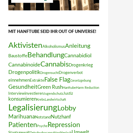
MIT HANFTUBE SEID IHR OUT OF UNIVERSE!
Aktivisten
Anleitung
Alkoholismus
Behandlung
Cannabidiol
Baustoffe
Cannabis
Cannabinoide
Drogenkrieg
Drogenpolitik
Drogenverbot
Drogensucht
False Flag
einnehmen
Extrakte
Gesetzgebung
Gesundheit
Green Rush
Hanftube
Harm Reduction
Interview
investieren
Justiz
Jugendschutz
konsumieren
Krebs
Landwirtschaft
Legalisierung
Lobby
Marihuana
Nutzhanf
Notstand
Patienten
Repression
Psyche
Umwelt
Staatsgewalt
Tetrahydrocannabinol
tierisch