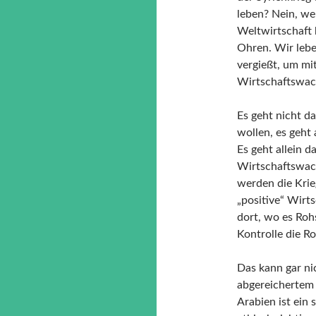
leben? Nein, wen
Weltwirtschaft 
Ohren. Wir lebe
vergießt, um mit
Wirtschaftswac
Es geht nicht d
wollen, es geh
Es geht allein 
Wirtschaftswach
werden die Krie
„positive“ Wirt
dort, wo es Roh
Kontrolle die R
Das kann gar ni
abgereichertem 
Arabien ist ein