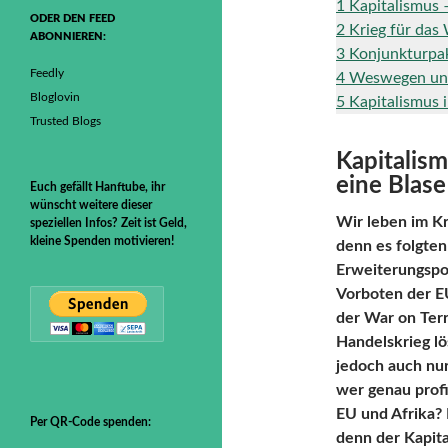
1
Kapitalismus 
ODER DEN FEED
2
Krieg für das
ABONNIEREN:
3
Konjunkturpak
Feedly
4
Weswegen uns
Bloglovin
5
Kapitalismus i
Trusted Blogs
Kapitalism
eine Blase
Euch gefällt Hanftube, ihr
wünscht weitere dieser
Wir leben im Kr
speziellen Infos? Zeit ist Geld,
kleine Spenden motivieren!
denn es folgte
Erweiterungspo
Vorboten der E
der War on Terr
Handelskrieg lö
jedoch auch nur
wer genau prof
EU und Afrika? 
Per QR-Code spenden:
denn der Kapita