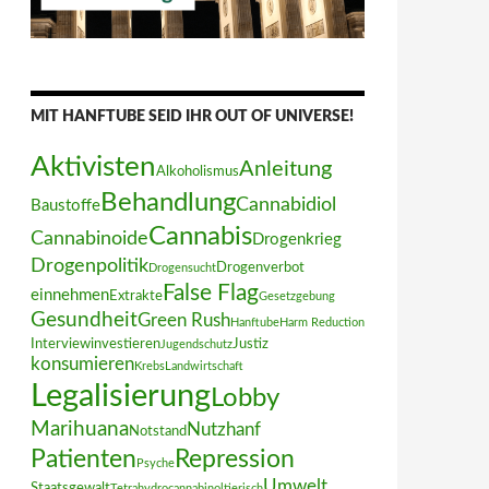
MIT HANFTUBE SEID IHR OUT OF UNIVERSE!
Aktivisten
Anleitung
Alkoholismus
Behandlung
Cannabidiol
Baustoffe
Cannabis
Cannabinoide
Drogenkrieg
Drogenpolitik
Drogenverbot
Drogensucht
False Flag
einnehmen
Extrakte
Gesetzgebung
Gesundheit
Green Rush
Hanftube
Harm Reduction
Interview
investieren
Justiz
Jugendschutz
konsumieren
Krebs
Landwirtschaft
Legalisierung
Lobby
Marihuana
Nutzhanf
Notstand
Patienten
Repression
Psyche
Umwelt
Staatsgewalt
Tetrahydrocannabinol
tierisch