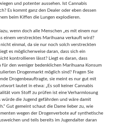
wiegen und potenter aussehen. Ist Cannabis
ich? Es kommt ganz den Dealer oder eben dessen
inem beim Kiffen die Lungen explodieren.
azu, wenn doch alle Menschen „es mit einem nur
ss einem verstrecktes Marihuana verkauft wird?
nicht einmal, da sie nur noch solch verstreckten
Liegt es möglicherweise daran, dass sich ein
ht kontrollieren lässt? Liegt es daran, dass
n für den weniger bedenklichen Marihuana Konsum
gulierten Drogenmarkt möglich sind? Fragen Sie
rende Drogenbeauftragte, sie meint es nur gut mit
ntwort lautet in etwa: „Es soll keiner Cannabis
alität vom Stoff zu prüfen ist eine Verharmlosung
s würde die Jugend gefährden und wäre damit
h.“ Gut gemeint schaut die Dame lieber zu, wie
menten wegen der Drogenverbote auf synthetische
sweichen und teils bereits im Jugendalter daran