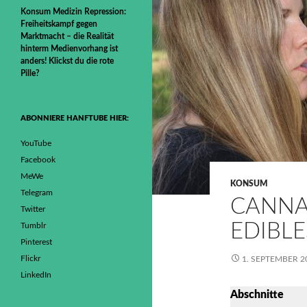
Konsum Medizin Repression:
Freiheitskampf gegen
Marktmacht – die Realität
hinterm Medienvorhang ist
anders! Klickst du die rote
Pille?
ABONNIERE HANFTUBE HIER:
YouTube
Facebook
MeWe
KONSUM
Telegram
CANNA
Twitter
EDIBLE
Tumblr
Pinterest
Flickr
1. SEPTEMBER 2
LinkedIn
Abschnitte