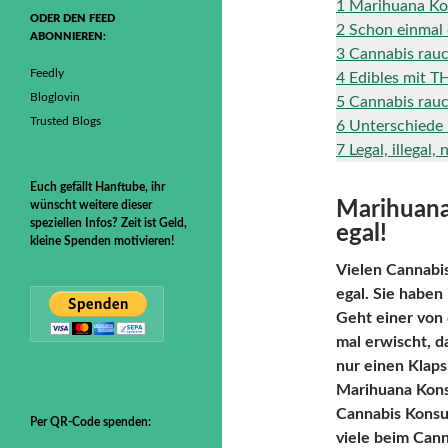
1
Marihuana Kons
ODER DEN FEED
2
Schon einmal 
ABONNIEREN:
3
Cannabis rau
Feedly
4
Edibles mit TH
Bloglovin
5
Cannabis rauc
Trusted Blogs
6
Unterschiede
7
Legal, illegal, 
Euch gefällt Hanftube, ihr
Marihuana 
wünscht weitere dieser
speziellen Infos? Zeit ist Geld,
egal!
kleine Spenden motivieren!
Vielen Cannabi
egal. Sie haben
Geht einer von
mal erwischt, 
nur einen Klaps
Marihuana Kons
Cannabis Konsu
Per QR-Code spenden:
viele beim Canna