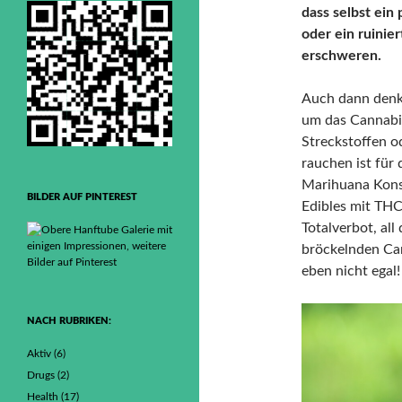
dass selbst ein
oder ein ruinie
erschweren.
Auch dann denke
um das Cannabis
Streckstoffen 
rauchen ist für
Marihuana Kons
BILDER AUF PINTEREST
Edibles mit THC
Totalverbot, al
bröckelnden Can
eben nicht egal!
NACH RUBRIKEN:
Aktiv
(6)
Drugs
(2)
Health
(17)