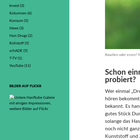
Invest
(3)
Kolumnen
(6)
Konsum
(5)
News
(3)
Non Drugs
(2)
Rohstoff
(5)
schADE
(5)
Rauchen oder essen? 
T-TV
(1)
YouTube
(11)
Schon ein
probiert?
BILDER AUF FLICKR
Wer einmal „Dr
hören bekommt,
bekannt. Es han
gutes Stück Dun
solange das Hasc
noch nicht ganz
Kunststoff und