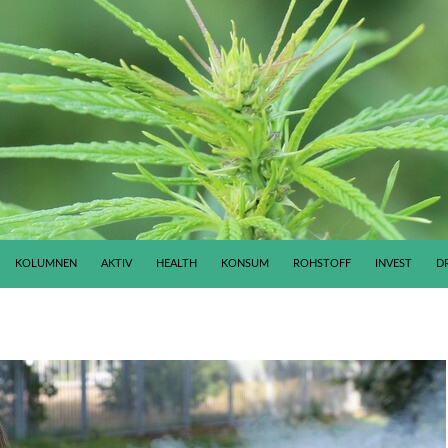
KOLUMNEN
AKTIV
HEALTH
KONSUM
ROHSTOFF
INVEST
D