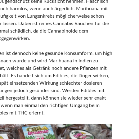
 Jugendschutz keine Rücksicht nehmen. Haschisch
noch harmlos, wenn auch ärgerlich. Marihuana mit
äufigkeit von Lungenkrebs möglicherweise schon
n lassen. Dabei ist reines Cannabis Rauchen für die
nmal schädlich, da die Cannabinoide dem
tgegenwirken.
en ist dennoch keine gesunde Konsumform, um high
nach wurde und wird Marihuana in Indien zu
et, welches als Getränk noch andere Pflanzen mit
ält. Es handelt sich um Edibles, die länger wirken,
spät einsetzenden Wirkung schlechter dosieren
 Lungen jedoch gesünder sind. Werden Edibles mit
ll hergestellt, dann können sie wieder sehr exakt
, wenn man einmal den richtigen Umgang beim
bles mit THC erlernt.