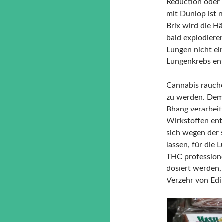
Reduction oder
mit Dunlop ist 
Brix wird die H
bald explodiere
Lungen nicht ei
Lungenkrebs en
Cannabis rauch
zu werden. Dem
Bhang verarbeit
Wirkstoffen enth
sich wegen der 
lassen, für die
THC professione
dosiert werden
Verzehr von Edi