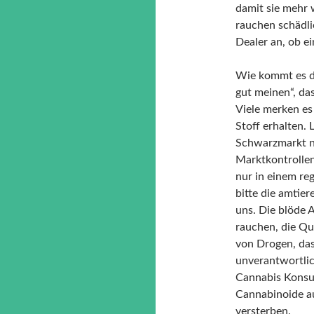
damit sie mehr 
rauchen schädl
Dealer an, ob e
Wie kommt es d
gut meinen“, da
Viele merken es 
Stoff erhalten. 
Schwarzmarkt nic
Marktkontrolle
nur in einem re
bitte die amtie
uns. Die blöde A
rauchen, die Qu
von Drogen, da
unverantwortlic
Cannabis Konsu
Cannabinoide au
versterben.